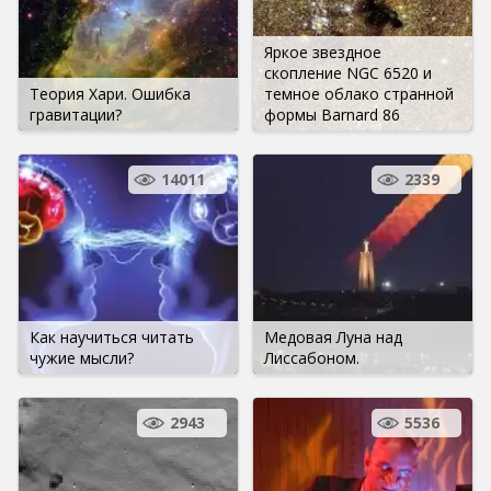
Яркое звездное
скопление NGC 6520 и
Теория Хари. Ошибка
темное облако странной
гравитации?
формы Barnard 86
14011
2339
Как научиться читать
Медовая Луна над
чужие мысли?
Лиссабоном.
2943
5536