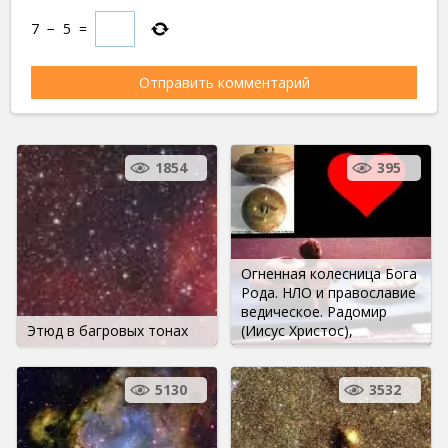
7
−
5
=
1854
395
Огненная колесница Бога
Рода. НЛО и православие
ведическое. Радомир
Этюд в багровых тонах
(Иисус Христос),
5130
3532