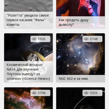
"Розетта" увидела самое
первое касание "Филы"
Как продать душу
кометы.
дьяволу?
1925
3748
Космический аппарат
NASA для изучения
Плутона выведут из
«спячки» («Science-News»)
NGC 602 и за ним.
3796
2935