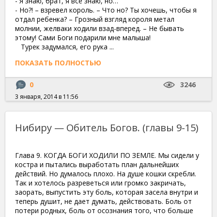
- Я знаю, брат, я все знаю, но…
- Но?! – взревел король. – Что но? Ты хочешь, чтобы я
отдал ребенка? – Грозный взгляд короля метал
молнии, желваки ходили взад-вперед. – Не бывать
этому! Сами Боги подарили мне малыша!
Турек задумался, его рука ...
ПОКАЗАТЬ ПОЛНОСТЬЮ
0
3246
3 января, 2014 в 11:56
Нибиру — Обитель Богов. (главы 9-15)
Глава 9. КОГДА БОГИ ХОДИЛИ ПО ЗЕМЛЕ. Мы сидели у
костра и пытались выработать план дальнейших
действий. Но думалось плохо. На душе кошки скребли.
Так и хотелось разреветься или громко закричать,
заорать, выпустить эту боль, которая засела внутри и
теперь душит, не дает думать, действовать. Боль от
потери родных, боль от осознания того, что больше