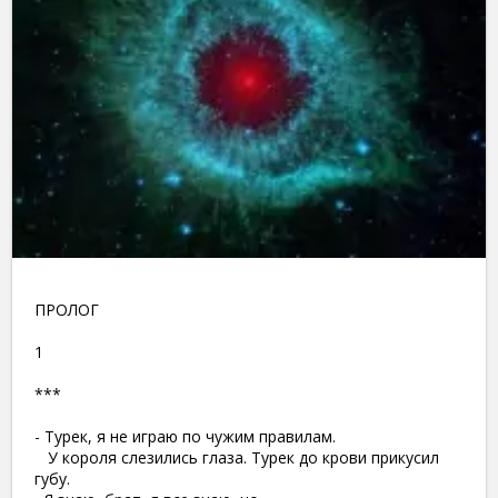
ПРОЛОГ
1
***
- Турек, я не играю по чужим правилам.
У короля слезились глаза. Турек до крови прикусил
губу.